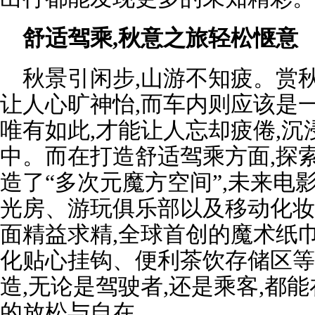
舒适驾乘,秋意之旅轻松惬意
秋景引闲步,山游不知疲。赏秋
让人心旷神怡,而车内则应该是一
唯有如此,才能让人忘却疲倦,
中。而在打造舒适驾乘方面,探索
造了“多次元魔方空间”,未来电
光房、游玩俱乐部以及移动化妆
面精益求精,全球首创的魔术纸
化贴心挂钩、便利茶饮存储区等
造,无论是驾驶者,还是乘客,都
的放松与自在。