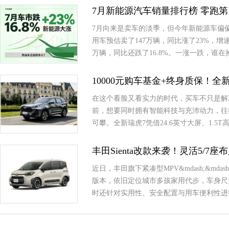
7月新能源汽车销量排行榜 零跑第
7月向来是卖车的淡季，但今年新能源车偏
用车预估卖了147万辆，同比涨了23%，
万辆，同比还跌了16.8%。一涨一跌，谁
10000元购车基金+终身质保！
在这个看脸又看实力的时代，买车不只是解
前，想要同时拥有智能科技与充沛动力，往
可攀。全新瑞虎7凭借24.6英寸大屏、1.
丰田Sienta改款来袭！灵活5/7
近日，丰田旗下紧凑型MPV&mdash;&md
版本，依旧定位城市多孩家用代步，车身尺
时还针对实用性、安全配置与用车便利性进