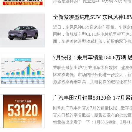
排名是这样的： 比亚迪41.92万辆 &gt; 奇瑞2
全新紧凑型纯电SUV 东风风神L8
近日，东风风神L8Y迎来实车亮相。车辆定
同时，旗舰版车型CLTC纯电续航里程可达5
面，车辆整体造型动感利落，前脸的双飞燕
7月快报：乘用车销量150.6万辆 燃
乘联会最新出炉7月乘用车零售数据，盛夏
比双双走低。市场内部分化进一步拉大，新
源渗透率再创新高，油电切换的进程还在加
广汽丰田7月销量53120台 1-7月
刚拿到广汽丰田官方7月的销量快报，数字挺有意思
官方口径的零售数据，跟集团发布的批发量
销量拉出来看了一下：1月63,648台、2月41,8