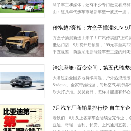
除了车主和媒体，还有不少专门赶去看成群
面：这几年代步车市场新车型一波接一波，
传祺越7亮相：方盒子插混SUV 
方盒子插混新选手来了！广汽传祺越7正式
抵达门店，9月初开启预售，199元享至高
平直规整，前脸采用新能源车型主流的封闭
清凉座舱+百变空间，第五代瑞虎
大暑过后全国多地持续高温，户外热浪滚滚，
&rdquo;。全家带娃出游，闷热空气与
乐大打折扣。炎炎夏日，怎样才能拥有舒心
7月汽车厂商销量排行榜 自主车
老铁们，8月头上各家车企陆续交完作业，今天咱
亚迪、奇瑞、吉利、长安、上汽通用五菱、