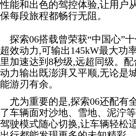
性能和出色的驾控体验,让用户
保每段旅程都畅行无阻。
探索06搭载曾荣获“中国心”十
超效动力,可输出145kW最大功率
里加速达到8秒级,远超同级。配合
动力输出既澎湃又平顺,无论是
能游刃有余。
尤为重要的是,探索06还配有
了车辆面对沙地、雪地、泥泞等
驾驶模式随心切换,让车辆轻松
出行都能发现更多的未知精彩。