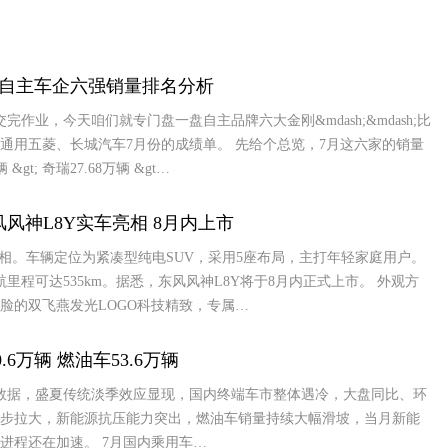
 自主车企六强销量排名分析
作业，今天咱们就专门盘一盘自主品牌六大金刚&mdash;&mdash;比
通用五菱、长城汽车7月份的成绩单。 先给个总览，7月这六家的销量
gt; 奇瑞27.68万辆 &gt…
风风神L8Y实车亮相 8月内上市
亮相。车辆定位为紧凑型纯电SUV，采用5座布局，主打年轻家庭用户。
航里程可达535km。据悉，东风风神L8Y将于8月内正式上市。 外观方
脸的双飞燕发光LOGO科技精致，专属…
6万辆 燃油车53.6万辆
数据，盛夏传统淡季效应显现，国内终端车市整体遇冷，大盘同比、环
步拉大，新能源抗压能力突出，燃油车销量持续大幅滑坡，当月新能
进程还在加速。 7月国内乘用车…