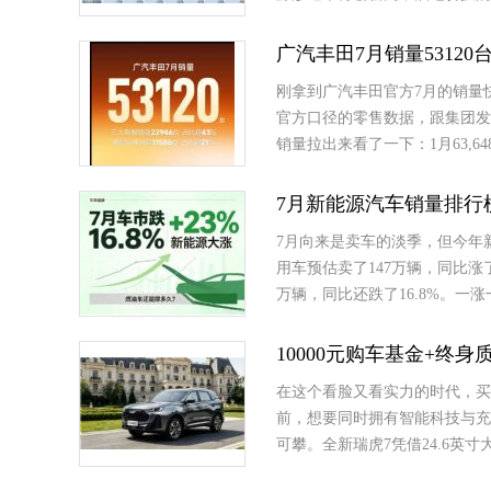
广汽丰田7月销量53120台
刚拿到广汽丰田官方7月的销量快报，
官方口径的零售数据，跟集团发
销量拉出来看了一下：1月63,648台
7月新能源汽车销量排行
7月向来是卖车的淡季，但今年
用车预估卖了147万辆，同比涨
万辆，同比还跌了16.8%。一
10000元购车基金+终
在这个看脸又看实力的时代，买
前，想要同时拥有智能科技与充
可攀。全新瑞虎7凭借24.6英寸