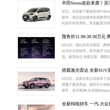
丰田Sienta改款来袭！
近日，丰田旗下紧凑型MPV&mda
版本，依旧定位城市多孩家用代
时还针对实用性、安全配置与用
预售价31.98-38.98万
8月3日，我们从官方获悉，腾势Z
位为中大型轿车，其车身尺寸比
型。新车特点 外观方面，腾势Z9S
搭载激光雷达 全新SUV
8月3日，东风汽车正式发布了
搭载了激光雷达。据官方公布的新
新车，其中风神L8+剑指&ldqu
全新纯电轿车 一汽-大众