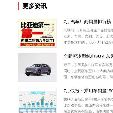
更多资讯
7月汽车厂商销量排行榜
老铁们，8月头上各家车企陆续交完
亚迪、奇瑞、吉利、长安、上汽
排名是这样的： 比亚迪41.92万辆 &
全新紧凑型纯电SUV 东
近日，东风风神L8Y迎来实车
同时，旗舰版车型CLTC纯电续
面，车辆整体造型动感利落，前
7月快报：乘用车销量150.
乘联会最新出炉7月乘用车零售
比双双走低。市场内部分化进一
源渗透率再创新高，油电切换的