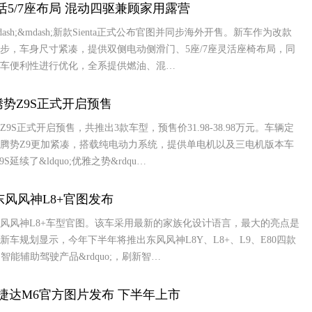
灵活5/7座布局 混动四驱兼顾家用露营
sh;&mdash;新款Sienta正式公布官图并同步海外开售。新车作为改款
步，车身尺寸紧凑，提供双侧电动侧滑门、5座/7座灵活座椅布局，同
车便利性进行优化，全系提供燃油、混…
元 腾势Z9S正式开启预售
9S正式开启预售，共推出3款车型，预售价31.98-38.98万元。车辆定
腾势Z9更加紧凑，搭载纯电动力系统，提供单电机以及三电机版本车
延续了&ldquo;优雅之势&rdqu…
东风风神L8+官图发布
东风风神L8+车型官图。该车采用最新的家族化设计语言，最大的亮点是
车规划显示，今年下半年将推出东风风神L8Y、L8+、L9、E80四款
o;智能辅助驾驶产品&rdquo;，刷新智…
捷达M6官方图片发布 下半年上市