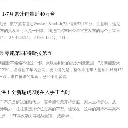
 1-7月累计销量近40万台
数字挺有意思&mdash;&mdash;7月销量53,120台。注意啊，这是
布的批发量可不是一回事。我把广汽丰田今年官方发布的每个月零售
、2月41,809台、3月66,127台、4月…
榜 零跑第四/特斯拉第五
新能源车偏偏不信这个邪。乘联会刚出的批发销量数据，7月新能源乘
了23%，增速创了年内新高。更关键的是，整体乘用车大盘预计只有152
涨一跌，谁在抢谁的饭碗，已经不用多说…
身质保！全新瑞虎7现在入手正当时
车不只是解决通勤代步，更希望每天开得舒服、家人坐得舒心。从
沛动力，往往要选择价位更高的车型。但现在，这样的期待不再高不
大屏、1.5T高效动力等越级配置，把豪华…