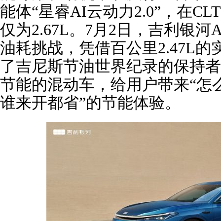
能体“星睿AI云动力2.0”，在C
仅为2.67L。7月2日，吉利银
油耗挑战，凭借百公里2.47L
了吉尼斯节油世界纪录的保持者
节能的混动车，给用户带来“怎
谁来开都省”的节能体验。