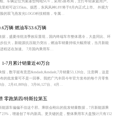
亮相。车辆定位为紧凑型纯电SUV，采用5座布局，主打年轻家庭用户。
航里程可达535km。据悉，东风风神L8Y将于8月内正式上市。 外观方
脸的双飞燕发光LOGO科技精致，专属…
6万辆 燃油车53.6万辆
数据，盛夏传统淡季效应显现，国内终端车市整体遇冷，大盘同比、环
步拉大，新能源抗压能力突出，燃油车销量持续大幅滑坡，当月新能
进程还在加速。 7月国内乘用车…
 1-7月累计销量近40万台
数字挺有意思&mdash;&mdash;7月销量53,120台。注意啊，这是
布的批发量可不是一回事。我把广汽丰田今年官方发布的每个月零售
、2月41,809台、3月66,127台、4月…
榜 零跑第四/特斯拉第五
新能源车偏偏不信这个邪。乘联会刚出的批发销量数据，7月新能源乘
了23%，增速创了年内新高。更关键的是，整体乘用车大盘预计只有152