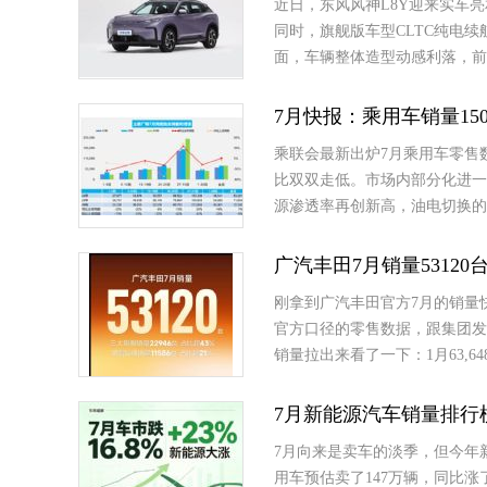
近日，东风风神L8Y迎来实车
同时，旗舰版车型CLTC纯电续
面，车辆整体造型动感利落，前
7月快报：乘用车销量150.
乘联会最新出炉7月乘用车零售
比双双走低。市场内部分化进一
源渗透率再创新高，油电切换的
广汽丰田7月销量53120台
刚拿到广汽丰田官方7月的销量快报，
官方口径的零售数据，跟集团发
销量拉出来看了一下：1月63,648台
7月新能源汽车销量排行
7月向来是卖车的淡季，但今年
用车预估卖了147万辆，同比涨