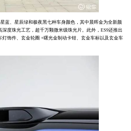
南极星蓝、星辰绿和极夜黑七种车身颜色，其中晨晖金为全新颜
深度珠光工艺，超千万颗微米级珠光片。此外，ES9还推出
灯饰件、玄金轮圈 +曙光金制动卡钳、玄金车标以及玄金车