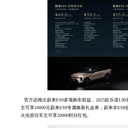
官方还推出蔚来ES9多项购车权益，2025款乐道L90
主可享10000元蔚来ES9专属焕新礼金券；蔚来非ES
火虫首任车主可享20000积分红包。