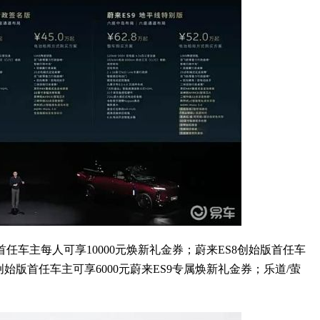
首任车主每人可享10000元焕新礼金券；蔚来ES8创始版首任车
8创始版首任车主可享6000元蔚来ES9专属焕新礼金券；乐道/萤