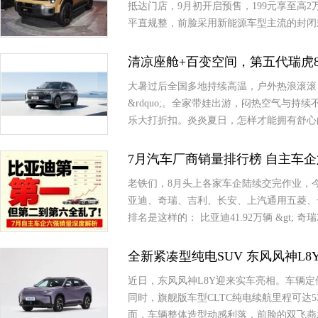
抵达门店，9月初开启预售，199元享至高
平直规整，前脸采用新能源车型主流的封闭
清凉座舱+百变空间，第五代瑞虎
大暑过后全国多地持续高温，户外热浪滚滚，
&rdquo;。全家带娃出游，闷热空气与
乐大打折扣。炎炎夏日，怎样才能拥有舒心
7月汽车厂商销量排行榜 自主车
老铁们，8月头上各家车企陆续交完作业，今天咱
亚迪、奇瑞、吉利、长安、上汽通用五菱、
排名是这样的： 比亚迪41.92万辆 &gt; 奇瑞2
全新紧凑型纯电SUV 东风风神L8
近日，东风风神L8Y迎来实车亮相。车辆定
同时，旗舰版车型CLTC纯电续航里程可达5
面，车辆整体造型动感利落，前脸的双飞燕