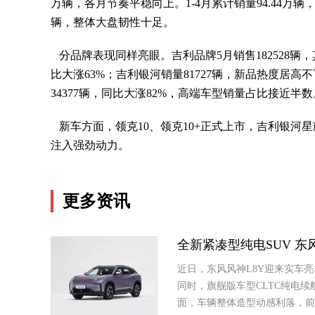
万辆，各月节奏平稳向上。1-4月累计销量94.44万辆，
辆，整体大盘韧性十足。
分品牌表现同样亮眼。吉利品牌5月销售182528辆，
比大涨63%；吉利银河销量81727辆，新品热度居高不
34377辆，同比大涨82%，高端车型销量占比接近半数
新车方面，领克10、领克10+正式上市，吉利银河星
注入强劲动力。
更多资讯
全新紧凑型纯电SUV 东
近日，东风风神L8Y迎来实车
同时，旗舰版车型CLTC纯电续
面，车辆整体造型动感利落，前