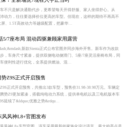
身质保！全新瑞虎7现在入手正当时
车不只是解决通勤代步，更希望每天开得舒服、家人坐得舒心。从
沛动力，往往要选择价位更高的车型。但现在，这样的期待不再高不
大屏、1.5T高效动力等越级配置，把豪华…
灵活5/7座布局 混动四驱兼顾家用露营
sh;&mdash;新款Sienta正式公布官图并同步海外开售。新车作为改款
步，车身尺寸紧凑，提供双侧电动侧滑门、5座/7座灵活座椅布局，同
车便利性进行优化，全系提供燃油、混…
元 腾势Z9S正式开启预售
9S正式开启预售，共推出3款车型，预售价31.98-38.98万元。车辆定
腾势Z9更加紧凑，搭载纯电动力系统，提供单电机以及三电机版本车
延续了&ldquo;优雅之势&rdqu…
东风风神L8+官图发布
东风风神L8+车型官图。该车采用最新的家族化设计语言，最大的亮点是