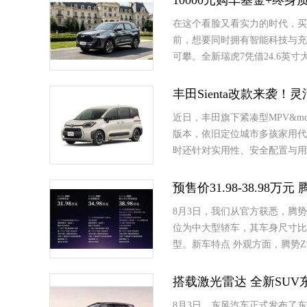
10000元购车基金+终
在这个看脸又看实力的时代，买
前，想要同时拥有智能科技与充
可攀。全新瑞虎7凭借24.6英寸
丰田Sienta改款来袭！
近日，丰田旗下紧凑型MPV&mda
版本，依旧定位城市多孩家用代
时还针对实用性、安全配置与用
预售价31.98-38.98万
8月3日，我们从官方获悉，腾势Z
位为中大型轿车，其车身尺寸比
型。新车特点 外观方面，腾势Z9S
搭载激光雷达 全新SUV
8月3日，东风汽车正式发布了