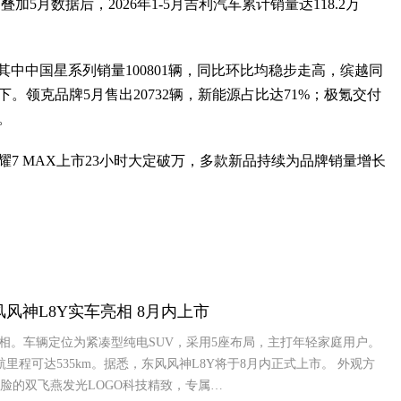
叠加5月数据后，2026年1-5月吉利汽车累计销量达118.2万
其中中国星系列销量100801辆，同比环比均稳步走高，缤越同
下。领克品牌5月售出20732辆，新能源占比达71%；极氪交付
。
耀7 MAX上市23小时大定破万，多款新品持续为品牌销量增长
风风神L8Y实车亮相 8月内上市
亮相。车辆定位为紧凑型纯电SUV，采用5座布局，主打年轻家庭用户。
航里程可达535km。据悉，东风风神L8Y将于8月内正式上市。 外观方
脸的双飞燕发光LOGO科技精致，专属…