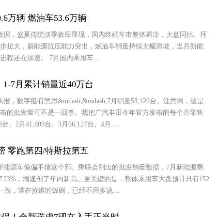
6万辆 燃油车53.6万辆
数据，盛夏传统淡季效应显现，国内终端车市整体遇冷，大盘同比、环
步拉大，新能源抗压能力突出，燃油车销量持续大幅滑坡，当月新能
进程还在加速。 7月国内乘用车…
 1-7月累计销量近40万台
数字挺有意思&mdash;&mdash;7月销量53,120台。注意啊，这是
布的批发量可不是一回事。我把广汽丰田今年官方发布的每个月零售
、2月41,809台、3月66,127台、4月…
榜 零跑第四/特斯拉第五
新能源车偏偏不信这个邪。乘联会刚出的批发销量数据，7月新能源乘
了23%，增速创了年内新高。更关键的是，整体乘用车大盘预计只有152
涨一跌，谁在抢谁的饭碗，已经不用多说…