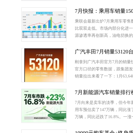
7月快报：乘用车销量150.
乘联会最新出炉7月乘用车零售
比双双走低。市场内部分化进一
源渗透率再创新高，油电切换的
广汽丰田7月销量53120台
刚拿到广汽丰田官方7月的销量快报，
官方口径的零售数据，跟集团发
销量拉出来看了一下：1月63,648台
7月新能源汽车销量排行
7月向来是卖车的淡季，但今年
用车预估卖了147万辆，同比涨
万辆，同比还跌了16.8%。一