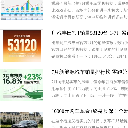
乘联会最新出炉7月乘用车零售数据，盛夏
比双双走低。市场内部分化进一步拉大，新
源渗透率再创新高，油电切换的进程还在加
广汽丰田7月销量53120台 1-7月
刚拿到广汽丰田官方7月的销量快报，数字挺有意思
官方口径的零售数据，跟集团发布的批发量
销量拉出来看了一下：1月63,648台、2月41,8
7月新能源汽车销量排行榜 零跑第
7月向来是卖车的淡季，但今年新能源车偏
用车预估卖了147万辆，同比涨了23%，
万辆，同比还跌了16.8%。一涨一跌，谁
10000元购车基金+终身质保！
在这个看脸又看实力的时代，买车不只是解
前，想要同时拥有智能科技与充沛动力，往