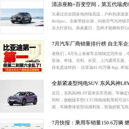
清凉座舱+百变空间，第五代瑞虎
大暑过后全国多地持续高温，户外热浪滚滚，
&rdquo;。全家带娃出游，闷热空气与
乐大打折扣。炎炎夏日，怎样才能拥有舒心
7月汽车厂商销量排行榜 自主车
老铁们，8月头上各家车企陆续交完作业，今天咱
亚迪、奇瑞、吉利、长安、上汽通用五菱、
排名是这样的： 比亚迪41.92万辆 &gt; 奇瑞2
全新紧凑型纯电SUV 东风风神L8
近日，东风风神L8Y迎来实车亮相。车辆定
同时，旗舰版车型CLTC纯电续航里程可达5
面，车辆整体造型动感利落，前脸的双飞燕
7月快报：乘用车销量150.6万辆 燃