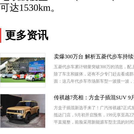
可达1530km。
更多资讯
卖爆300万台 解析五菱代步车持
五菱代步车累计销量突破300万的消息，
除了车主和媒体，还有不少专门赶去看成群
面：这几年代步车市场新车型一波接一波，
传祺越7亮相：方盒子插混SUV 
方盒子插混新选手来了！广汽传祺越7正式
抵达门店，9月初开启预售，199元享至高
平直规整，前脸采用新能源车型主流的封闭