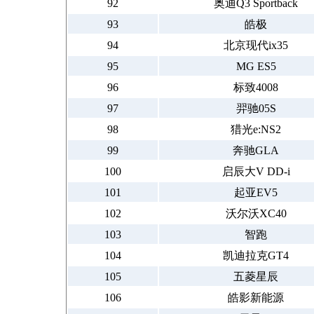
92
奥迪Q3 Sportback
93
皓极
94
北京现代ix35
95
MG ES5
96
标致4008
97
羿驰05S
98
猎光e:NS2
99
奔驰GLA
100
启辰大V DD-i
101
起亚EV5
102
沃尔沃XC40
103
智跑
104
凯迪拉克GT4
105
五菱星辰
106
皓影新能源