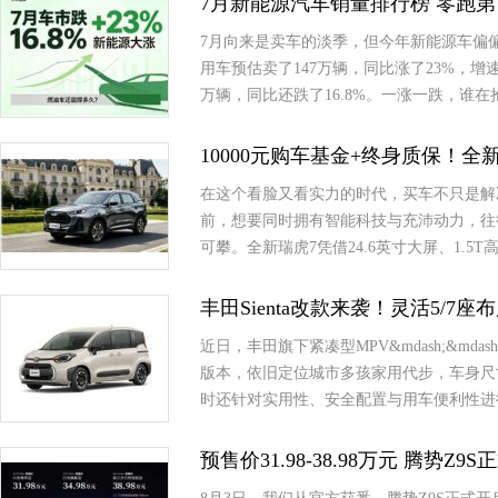
7月新能源汽车销量排行榜 零跑第
7月向来是卖车的淡季，但今年新能源车偏
用车预估卖了147万辆，同比涨了23%，
万辆，同比还跌了16.8%。一涨一跌，谁
10000元购车基金+终身质保！
在这个看脸又看实力的时代，买车不只是解
前，想要同时拥有智能科技与充沛动力，往
可攀。全新瑞虎7凭借24.6英寸大屏、1.
丰田Sienta改款来袭！灵活5/7
近日，丰田旗下紧凑型MPV&mdash;&md
版本，依旧定位城市多孩家用代步，车身尺
时还针对实用性、安全配置与用车便利性进
预售价31.98-38.98万元 腾势Z9