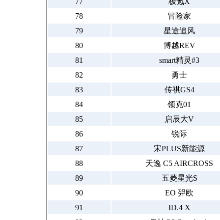
77
极氪X
78
冒险家
79
星途追风
80
博越REV
81
smart精灵#3
82
勇士
83
传祺GS4
84
领克01
85
启辰大V
86
锐际
87
宋PLUS新能源
88
天逸 C5 AIRCROSS
89
五菱星光S
90
EO 羿欧
91
ID.4 X