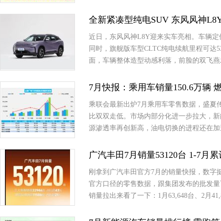
全新紧凑型纯电SUV 东风风神L8
近日，东风风神L8Y迎来实车亮相。车辆定
同时，旗舰版车型CLTC纯电续航里程可达5
面，车辆整体造型动感利落，前脸的双飞燕
7月快报：乘用车销量150.6万辆 燃
乘联会最新出炉7月乘用车零售数据，盛夏
比双双走低。市场内部分化进一步拉大，新
源渗透率再创新高，油电切换的进程还在加
广汽丰田7月销量53120台 1-7月
刚拿到广汽丰田官方7月的销量快报，数字挺有意思
官方口径的零售数据，跟集团发布的批发量
销量拉出来看了一下：1月63,648台、2月41,8