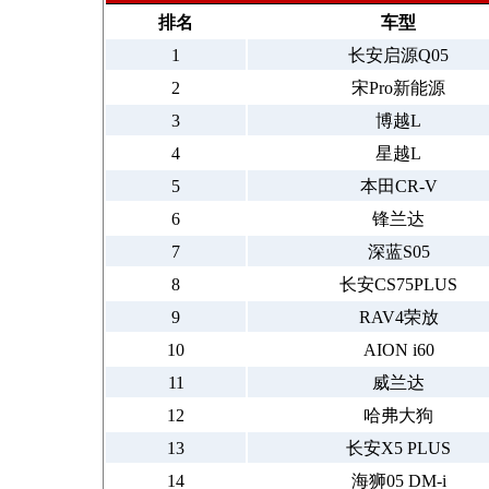
排名
车型
1
长安启源Q05
2
宋Pro新能源
3
博越L
4
星越L
5
本田CR-V
6
锋兰达
7
深蓝S05
8
长安CS75PLUS
9
RAV4荣放
10
AION i60
11
威兰达
12
哈弗大狗
13
长安X5 PLUS
14
海狮05 DM-i