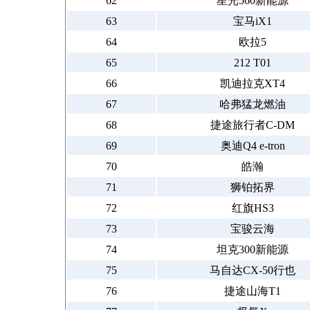
62
星光560新能源
63
宝马iX1
64
欧拉5
65
212 T01
66
凯迪拉克XT4
67
哈弗猛龙燃油
68
捷途旅行者C-DM
69
奥迪Q4 e-tron
70
皓瀚
71
狮铂拓界
72
红旗HS3
73
宝骏云海
74
坦克300新能源
75
马自达CX-50行也
76
捷途山海T1