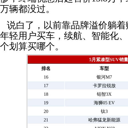
万辆都没过。
说白了，以前靠品牌溢价躺着
年轻用户买车，续航、智能化、
个划算买哪个。
5月紧凑型SUV销
排名
车型
16
银河M7
17
卡罗拉锐放
18
铂智3X
19
海狮05 EV
20
钛3
21
哈弗猛龙新能源