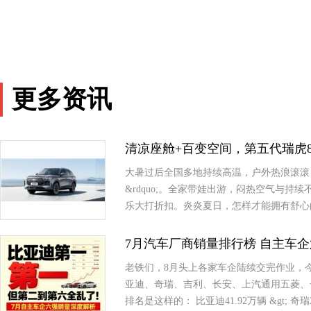
更多资讯
清凉座舱+百变空间，第五代瑞虎
大暑过后全国多地持续高温，户外热浪滚滚，
&rdquo;。全家带娃出游，闷热空气与
乐大打折扣。炎炎夏日，怎样才能拥有舒心
7月汽车厂商销量排行榜 自主车
老铁们，8月头上各家车企陆续交完作业，今天咱
亚迪、奇瑞、吉利、长安、上汽通用五菱、
排名是这样的： 比亚迪41.92万辆 &gt; 奇瑞2