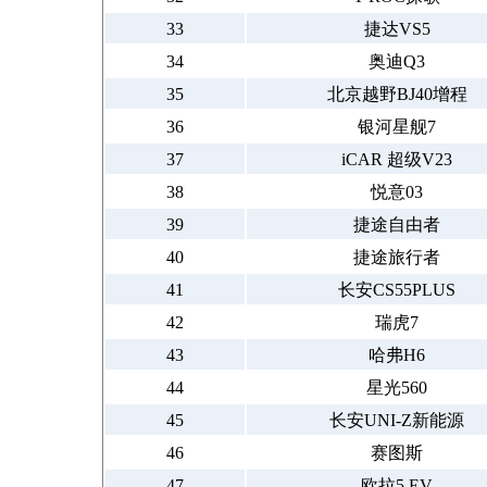
33
捷达VS5
34
奥迪Q3
35
北京越野BJ40增程
36
银河星舰7
37
iCAR 超级V23
38
悦意03
39
捷途自由者
40
捷途旅行者
41
长安CS55PLUS
42
瑞虎7
43
哈弗H6
44
星光560
45
长安UNI-Z新能源
46
赛图斯
47
欧拉5 EV