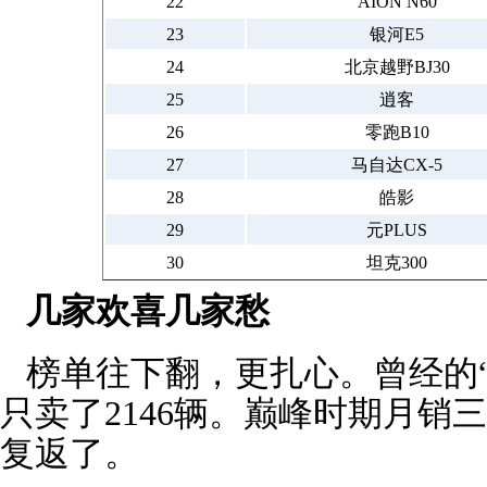
22
AION N60
23
银河E5
24
北京越野BJ30
25
逍客
26
零跑B10
27
马自达CX-5
28
皓影
29
元PLUS
30
坦克300
几家欢喜几家愁
榜单往下翻，更扎心。曾经的“
只卖了2146辆。巅峰时期月销
复返了。