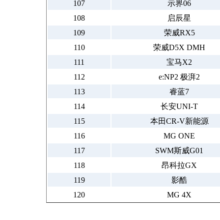
107
示界06
108
启辰星
109
荣威RX5
110
荣威D5X DMH
111
宝马X2
112
e:NP2 极湃2
113
睿蓝7
114
长安UNI-T
115
本田CR-V新能源
116
MG ONE
117
SWM斯威G01
118
昂科拉GX
119
影酷
120
MG 4X