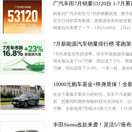
广汽丰田7月销量53120台 1-7月
刚拿到广汽丰田官方7月的销量快报，数字挺有意思
官方口径的零售数据，跟集团发布的批发量
销量拉出来看了一下：1月63,648台、2月41,8
7月新能源汽车销量排行榜 零跑第
7月向来是卖车的淡季，但今年新能源车偏
用车预估卖了147万辆，同比涨了23%，
万辆，同比还跌了16.8%。一涨一跌，谁
10000元购车基金+终身质保！
在这个看脸又看实力的时代，买车不只是解
前，想要同时拥有智能科技与充沛动力，往
可攀。全新瑞虎7凭借24.6英寸大屏、1.
丰田Sienta改款来袭！灵活5/7