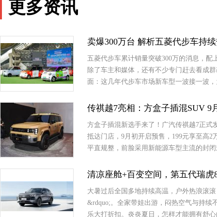
更多资讯
卖爆300万台 解析五菱代步车持
五菱代步车累计销量突破300万的消息，
除了车主和媒体，还有不少专门赶去看成群
面：这几年代步车市场新车型一波接一波，
传祺越7亮相：方盒子插混SUV 
方盒子插混新选手来了！广汽传祺越7正式
抵达门店，9月初开启预售，199元享至高
平直规整，前脸采用新能源车型主流的封闭
清凉座舱+百变空间，第五代瑞虎
大暑过后全国多地持续高温，户外热浪滚滚，
&rdquo;。全家带娃出游，闷热空气与
乐大打折扣。炎炎夏日，怎样才能拥有舒心