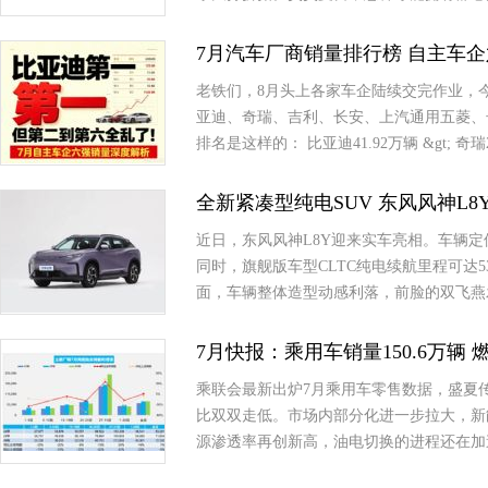
7月汽车厂商销量排行榜 自主车
老铁们，8月头上各家车企陆续交完作业，今天咱
亚迪、奇瑞、吉利、长安、上汽通用五菱、
排名是这样的： 比亚迪41.92万辆 &gt; 奇瑞2
全新紧凑型纯电SUV 东风风神L8
近日，东风风神L8Y迎来实车亮相。车辆定
同时，旗舰版车型CLTC纯电续航里程可达5
面，车辆整体造型动感利落，前脸的双飞燕
7月快报：乘用车销量150.6万辆 燃
乘联会最新出炉7月乘用车零售数据，盛夏
比双双走低。市场内部分化进一步拉大，新
源渗透率再创新高，油电切换的进程还在加