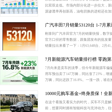
比双双走低。市场内部分化进一步拉大，新
源渗透率再创新高，油电切换的进程还在加
广汽丰田7月销量53120台 1-7月
刚拿到广汽丰田官方7月的销量快报，数字挺有意思
官方口径的零售数据，跟集团发布的批发量
销量拉出来看了一下：1月63,648台、2月41,8
7月新能源汽车销量排行榜 零跑第
7月向来是卖车的淡季，但今年新能源车偏
用车预估卖了147万辆，同比涨了23%，
万辆，同比还跌了16.8%。一涨一跌，谁
10000元购车基金+终身质保！
在这个看脸又看实力的时代，买车不只是解
前，想要同时拥有智能科技与充沛动力，往