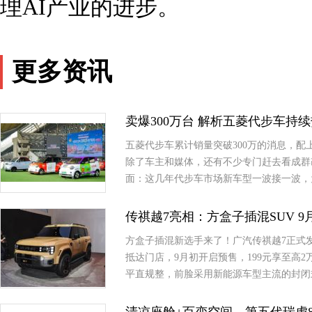
理AI产业的进步。
更多资讯
卖爆300万台 解析五菱代步车持
五菱代步车累计销量突破300万的消息，
除了车主和媒体，还有不少专门赶去看成群
面：这几年代步车市场新车型一波接一波，
传祺越7亮相：方盒子插混SUV 
方盒子插混新选手来了！广汽传祺越7正式
抵达门店，9月初开启预售，199元享至高
平直规整，前脸采用新能源车型主流的封闭