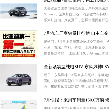
清凉座舱+百变空间，第五代瑞虎
大暑过后全国多地持续高温，户外热浪滚滚，
&rdquo;。全家带娃出游，闷热空气与
乐大打折扣。炎炎夏日，怎样才能拥有舒心
7月汽车厂商销量排行榜 自主车
老铁们，8月头上各家车企陆续交完作业，今天咱
亚迪、奇瑞、吉利、长安、上汽通用五菱、
排名是这样的： 比亚迪41.92万辆 &gt; 奇瑞2
全新紧凑型纯电SUV 东风风神L8
近日，东风风神L8Y迎来实车亮相。车辆定
同时，旗舰版车型CLTC纯电续航里程可达5
面，车辆整体造型动感利落，前脸的双飞燕
7月快报：乘用车销量150.6万辆 燃
乘联会最新出炉7月乘用车零售数据，盛夏