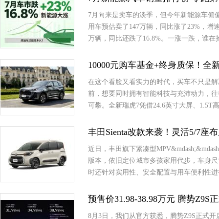
7月向来是卖车的淡季，但今年新能源车偏
用车预估卖了147万辆，同比涨了23%，
万辆，同比还跌了16.8%。一涨一跌，谁
10000元购车基金+终身质保！
在这个看脸又看实力的时代，买车不只是解
前，想要同时拥有智能科技与充沛动力，往
可攀。全新瑞虎7凭借24.6英寸大屏、1.
丰田Sienta改款来袭！灵活5/7
近日，丰田旗下紧凑型MPV&mdash;&md
版本，依旧定位城市多孩家用代步，车身尺
时还针对实用性、安全配置与用车便利性进
预售价31.98-38.98万元 腾势Z9
8月3日，我们从官方获悉，腾势Z9S正式开启