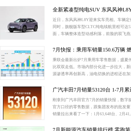
全新紧凑型纯电SUV 东风风神L8
近日，东风风神L8Y迎来实车亮相。车辆定
同时，旗舰版车型CLTC纯电续航里程可达5
面，车辆整体造型动感利落，前脸的双飞燕
7月快报：乘用车销量150.6万辆 燃
乘联会最新出炉7月乘用车零售数据，盛夏
比双双走低。市场内部分化进一步拉大，新
源渗透率再创新高，油电切换的进程还在加
广汽丰田7月销量53120台 1-7月
刚拿到广汽丰田官方7月的销量快报，数字挺有意思
官方口径的零售数据，跟集团发布的批发量
销量拉出来看了一下：1月63,648台、2月41,8
7月新能源汽车销量排行榜 零跑第