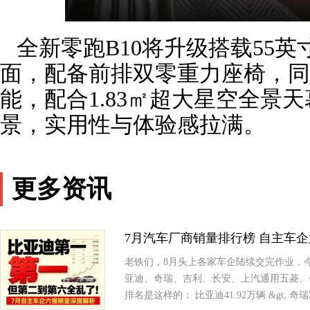
全新零跑B10将升级搭载55英寸
面，配备前排双零重力座椅，同
能，配合1.83㎡超大星空全景
景，实用性与体验感拉满。
更多资讯
7月汽车厂商销量排行榜 自主车
老铁们，8月头上各家车企陆续交完作业，今天咱
亚迪、奇瑞、吉利、长安、上汽通用五菱、
排名是这样的： 比亚迪41.92万辆 &gt; 奇瑞2