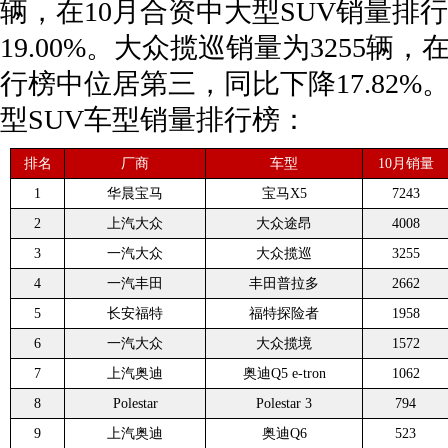
辆，在10月合资中大型SUV销量排
19.00%。大众揽巡销量为3255辆
行榜中位居第三，同比下降17.82%。
型SUV车型销量排行榜：
排名
厂商
车型
10月销量
1
华晨宝马
宝马X5
7243
2
上汽大众
大众途昂
4008
3
一汽大众
大众揽巡
3255
4
一汽丰田
丰田普拉多
2662
5
长安福特
福特探险者
1958
6
一汽大众
大众揽境
1572
7
上汽奥迪
奥迪Q5 e-tron
1062
8
Polestar
Polestar 3
794
9
上汽奥迪
奥迪Q6
523