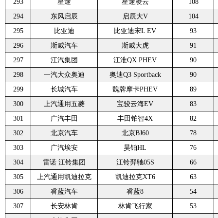
293
星途
星途凌云
108
294
东风启辰
启辰大V
104
295
比亚迪
比亚迪宋L EV
93
296
斯威汽车
斯威大虎
91
297
江汽集团
江淮QX PHEV
90
298
一汽大众奥迪
奥迪Q3 Sportback
90
299
长城汽车
魏牌摩卡PHEV
89
300
上汽通用五菱
宝骏云海EV
83
301
广汽丰田
丰田铂智4X
82
302
北京汽车
北京BJ60
78
303
广汽埃安
昊铂HL
76
304
雷诺 江铃集团
江铃羿驰05S
66
305
上汽通用凯迪拉克
凯迪拉克XT6
63
306
睿蓝汽车
睿蓝8
54
307
长安林肯
林肯飞行家
53