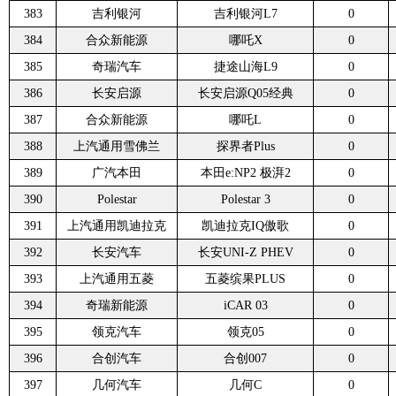
383
吉利银河
吉利银河L7
0
384
合众新能源
哪吒X
0
385
奇瑞汽车
捷途山海L9
0
386
长安启源
长安启源Q05经典
0
387
合众新能源
哪吒L
0
388
上汽通用雪佛兰
探界者Plus
0
389
广汽本田
本田e:NP2 极湃2
0
390
Polestar
Polestar 3
0
391
上汽通用凯迪拉克
凯迪拉克IQ傲歌
0
392
长安汽车
长安UNI-Z PHEV
0
393
上汽通用五菱
五菱缤果PLUS
0
394
奇瑞新能源
iCAR 03
0
395
领克汽车
领克05
0
396
合创汽车
合创007
0
397
几何汽车
几何C
0