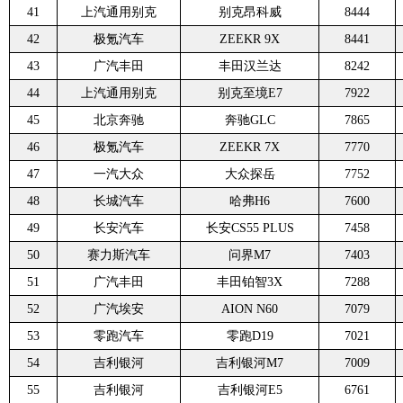
41
上汽通用别克
别克昂科威
8444
42
极氪汽车
ZEEKR 9X
8441
43
广汽丰田
丰田汉兰达
8242
44
上汽通用别克
别克至境E7
7922
45
北京奔驰
奔驰GLC
7865
46
极氪汽车
ZEEKR 7X
7770
47
一汽大众
大众探岳
7752
48
长城汽车
哈弗H6
7600
49
长安汽车
长安CS55 PLUS
7458
50
赛力斯汽车
问界M7
7403
51
广汽丰田
丰田铂智3X
7288
52
广汽埃安
AION N60
7079
53
零跑汽车
零跑D19
7021
54
吉利银河
吉利银河M7
7009
55
吉利银河
吉利银河E5
6761