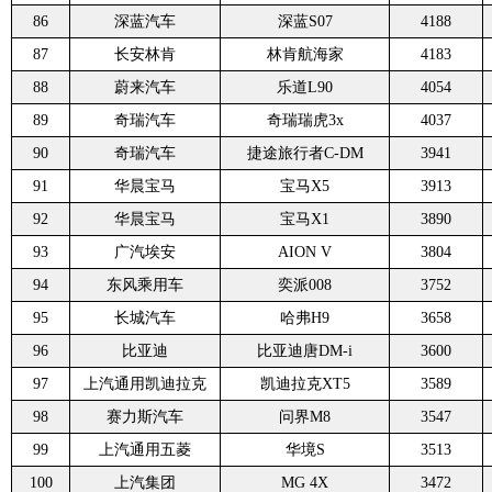
86
深蓝汽车
深蓝S07
4188
87
长安林肯
林肯航海家
4183
88
蔚来汽车
乐道L90
4054
89
奇瑞汽车
奇瑞瑞虎3x
4037
90
奇瑞汽车
捷途旅行者C-DM
3941
91
华晨宝马
宝马X5
3913
92
华晨宝马
宝马X1
3890
93
广汽埃安
AION V
3804
94
东风乘用车
奕派008
3752
95
长城汽车
哈弗H9
3658
96
比亚迪
比亚迪唐DM-i
3600
97
上汽通用凯迪拉克
凯迪拉克XT5
3589
98
赛力斯汽车
问界M8
3547
99
上汽通用五菱
华境S
3513
100
上汽集团
MG 4X
3472