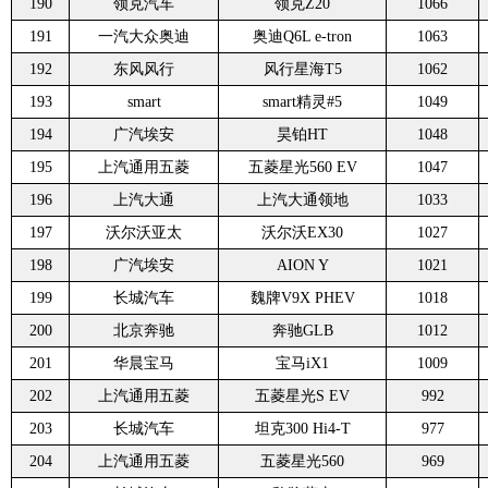
190
领克汽车
领克Z20
1066
191
一汽大众奥迪
奥迪Q6L e-tron
1063
192
东风风行
风行星海T5
1062
193
smart
smart精灵#5
1049
194
广汽埃安
昊铂HT
1048
195
上汽通用五菱
五菱星光560 EV
1047
196
上汽大通
上汽大通领地
1033
197
沃尔沃亚太
沃尔沃EX30
1027
198
广汽埃安
AION Y
1021
199
长城汽车
魏牌V9X PHEV
1018
200
北京奔驰
奔驰GLB
1012
201
华晨宝马
宝马iX1
1009
202
上汽通用五菱
五菱星光S EV
992
203
长城汽车
坦克300 Hi4-T
977
204
上汽通用五菱
五菱星光560
969