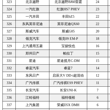
323
北京越野
北京越野BJ60雷霆
24
324
一汽红旗
红旗HS7 PHEV
23
325
一汽丰田
丰田bZ5
22
326
东风英菲尼迪
英菲尼迪QX60
22
327
斯威汽车
斯威G05
20
328
领克汽车
领克09 EM-P
18
329
上汽通用五菱
宝骏悦也
16
330
郑州日产
帕拉丁
15
331
星途
星途揽月C-DM
15
332
睿蓝汽车
睿蓝7
14
333
东风日产
启辰大V DD-i超混动
12
334
广汽传祺
广汽传祺ES9 PHEV
11
335
长安汽车
长安UNI-K
7
336
江铃福特
福特领裕
6
337
上汽集团
荣威D5X DMH
6