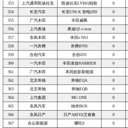
353
上汽通用凯迪拉克
凯迪拉克LYRIQ锐歌
0
354
长安汽车
长安UNI-K 智电iDD
0
355
广汽丰田
丰田威飒
0
356
上汽奥迪
奥迪Q5 e-tron
0
357
东风本田
本田e:NS1
0
358
一汽奔腾
奔腾B70S
0
359
合创汽车
合创Z03
0
360
一汽丰田
丰田凌放HARRIER
0
361
广汽本田
本田皓影新能源
0
362
北京奔驰
奔驰EQA
0
363
北京奔驰
奔驰EQB
0
364
上汽集团
MG ONE
0
365
东风汽车
纳米BOX
0
366
东风日产
日产ARIYA艾睿雅
0
367
合众新能源
哪吒S
0