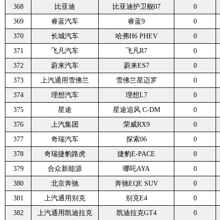
368
比亚迪
比亚迪护卫舰07
0
369
睿蓝汽车
睿蓝9
0
370
长城汽车
哈弗H6 PHEV
0
371
飞凡汽车
飞凡R7
0
372
蔚来汽车
蔚来ES7
0
373
上汽通用雪佛兰
雪佛兰星迈罗
0
374
理想汽车
理想L7
0
375
星途
星途追风 C-DM
0
376
上汽集团
荣威RX9
0
377
奇瑞汽车
探索06
0
378
奇瑞捷豹路虎
捷豹E-PACE
0
379
合众新能源
哪吒AYA
0
380
北京奔驰
奔驰EQE SUV
0
381
上汽通用别克
别克E4
0
382
上汽通用凯迪拉克
凯迪拉克GT4
0