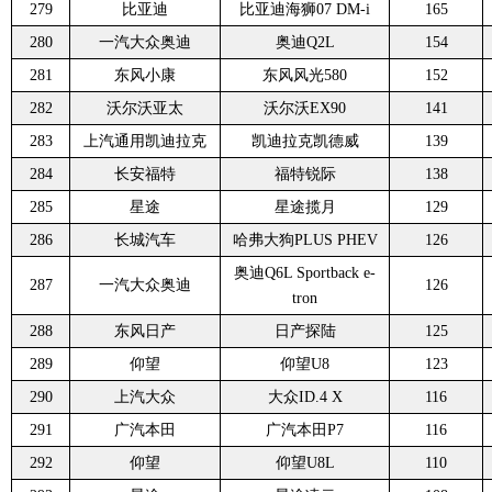
279
比亚迪
比亚迪海狮07 DM-i
165
280
一汽大众奥迪
奥迪Q2L
154
281
东风小康
东风风光580
152
282
沃尔沃亚太
沃尔沃EX90
141
283
上汽通用凯迪拉克
凯迪拉克凯德威
139
284
长安福特
福特锐际
138
285
星途
星途揽月
129
286
长城汽车
哈弗大狗PLUS PHEV
126
奥迪Q6L Sportback e-
287
一汽大众奥迪
126
tron
288
东风日产
日产探陆
125
289
仰望
仰望U8
123
290
上汽大众
大众ID.4 X
116
291
广汽本田
广汽本田P7
116
292
仰望
仰望U8L
110