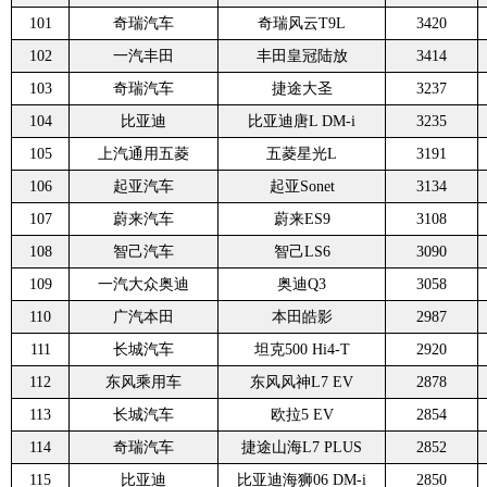
101
奇瑞汽车
奇瑞风云T9L
3420
102
一汽丰田
丰田皇冠陆放
3414
103
奇瑞汽车
捷途大圣
3237
104
比亚迪
比亚迪唐L DM-i
3235
105
上汽通用五菱
五菱星光L
3191
106
起亚汽车
起亚Sonet
3134
107
蔚来汽车
蔚来ES9
3108
108
智己汽车
智己LS6
3090
109
一汽大众奥迪
奥迪Q3
3058
110
广汽本田
本田皓影
2987
111
长城汽车
坦克500 Hi4-T
2920
112
东风乘用车
东风风神L7 EV
2878
113
长城汽车
欧拉5 EV
2854
114
奇瑞汽车
捷途山海L7 PLUS
2852
115
比亚迪
比亚迪海狮06 DM-i
2850