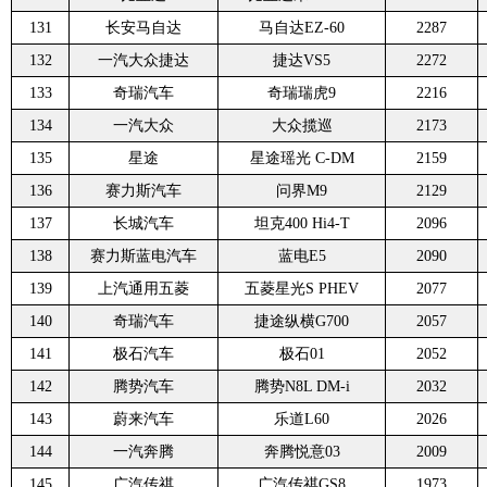
131
长安马自达
马自达EZ-60
2287
132
一汽大众捷达
捷达VS5
2272
133
奇瑞汽车
奇瑞瑞虎9
2216
134
一汽大众
大众揽巡
2173
135
星途
星途瑶光 C-DM
2159
136
赛力斯汽车
问界M9
2129
137
长城汽车
坦克400 Hi4-T
2096
138
赛力斯蓝电汽车
蓝电E5
2090
139
上汽通用五菱
五菱星光S PHEV
2077
140
奇瑞汽车
捷途纵横G700
2057
141
极石汽车
极石01
2052
142
腾势汽车
腾势N8L DM-i
2032
143
蔚来汽车
乐道L60
2026
144
一汽奔腾
奔腾悦意03
2009
145
广汽传祺
广汽传祺GS8
1973