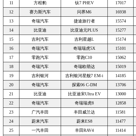
11
方程豹
钛7 PHEV
17017
12
赛力斯汽车
问界M6
16938
13
奇瑞汽车
捷途旅行者
15574
14
比亚迪
比亚迪元PLUS
15277
15
吉利汽车
吉利星越L
15174
16
奇瑞汽车
奇瑞瑞虎5X
15101
17
零跑汽车
零跑C10
15062
18
奇瑞汽车
奇瑞欧萌达
15019
19
吉利银河
吉利银河星舰7 EM-i
14185
20
奇瑞汽车
探索06 C-DM
13706
21
比亚迪
比亚迪宋Ultra EV
13000
22
奇瑞汽车
奇瑞瑞虎8
12858
23
广汽丰田
丰田威兰达
11581
24
蔚来汽车
蔚来ES8
11477
25
一汽丰田
丰田RAV4
11414