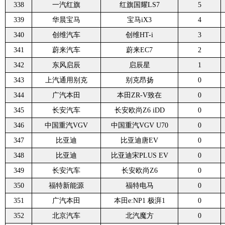
338
一汽红旗
红旗国耀LS7
5
339
华晨宝马
宝马iX3
4
340
创维汽车
创维HT-i
3
341
蔚来汽车
蔚来EC7
2
342
东风启辰
启辰星
1
343
上汽通用别克
别克昂扬
0
344
广汽本田
本田ZR-V致在
0
345
长安汽车
长安欧尚Z6 iDD
0
346
中国重汽VGV
中国重汽VGV U70
0
347
比亚迪
比亚迪唐EV
0
348
比亚迪
比亚迪宋PLUS EV
0
349
长安汽车
长安欧尚Z6
0
350
福特新能源
福特电马
0
351
广汽本田
本田e:NP1 极湃1
0
352
北京汽车
北汽魔方
0