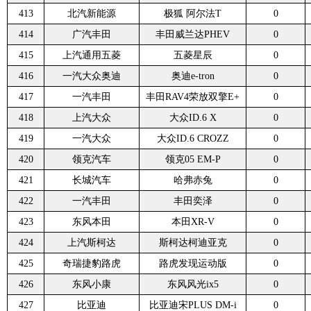
413
北汽新能源
极狐 阿尔法T
0
414
广汽丰田
丰田威兰达PHEV
0
415
上汽通用五菱
五菱星辰
0
416
一汽大众奥迪
奥迪e-tron
0
417
一汽丰田
丰田RAV4荣放双擎E+
0
418
上汽大众
大众ID.6 X
0
419
一汽大众
大众ID.6 CROZZ
0
420
领克汽车
领克05 EM-P
0
421
长城汽车
哈弗赤兔
0
422
一汽丰田
丰田奕泽
0
423
东风本田
本田XR-V
0
424
上汽斯柯达
斯柯达柯迪亚克
0
425
奇瑞捷豹路虎
路虎发现运动版
0
426
东风小康
东风风光ix5
0
427
比亚迪
比亚迪宋PLUS DM-i
0