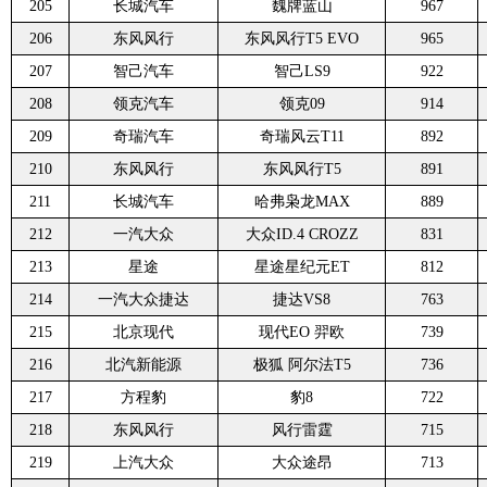
205
长城汽车
魏牌蓝山
967
206
东风风行
东风风行T5 EVO
965
207
智己汽车
智己LS9
922
208
领克汽车
领克09
914
209
奇瑞汽车
奇瑞风云T11
892
210
东风风行
东风风行T5
891
211
长城汽车
哈弗枭龙MAX
889
212
一汽大众
大众ID.4 CROZZ
831
213
星途
星途星纪元ET
812
214
一汽大众捷达
捷达VS8
763
215
北京现代
现代EO 羿欧
739
216
北汽新能源
极狐 阿尔法T5
736
217
方程豹
豹8
722
218
东风风行
风行雷霆
715
219
上汽大众
大众途昂
713