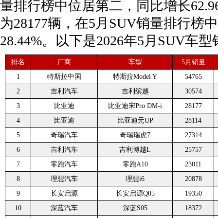
量排行榜中位居第二，同比增长62.96%
为28177辆，在5月SUV销量排行
28.44%。以下是2026年5月SUV
排名
厂商
车型
5月销量
1
特斯拉中国
特斯拉Model Y
54765
2
吉利汽车
吉利缤越
30574
3
比亚迪
比亚迪宋Pro DM-i
28177
4
比亚迪
比亚迪元UP
28114
5
奇瑞汽车
奇瑞瑞虎7
27314
6
吉利汽车
吉利博越L
25757
7
零跑汽车
零跑A10
23011
8
理想汽车
理想i6
20878
9
长安启源
长安启源Q05
19350
10
深蓝汽车
深蓝S05
18372