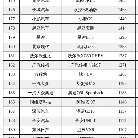
175
岚图汽车
岚图FREE
1488
176
长城汽车
欧拉5燃油版
1463
177
小鹏汽车
小鹏G9
1449
178
起亚汽车
起亚奕跑
1414
179
星途
星途ET5
1293
180
北京现代
现代ix35
1288
181
沃尔沃亚太
沃尔沃XC60 PHEV
1287
182
广汽传祺
广汽传祺向往S7
1271
183
方程豹
钛7 EV
1263
184
一汽大众
大众探岳X
1198
185
一汽大众奥迪
奥迪Q5L Sportback
1183
186
阿维塔科技
阿维塔 07
1146
187
深蓝汽车
深蓝G318
1137
188
长安汽车
长安UNI-T
1113
189
东风日产
启辰VX6
1107