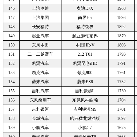
146
上汽奥迪
奥迪E7X
1968
147
上汽集团
尚界H5
1893
148
长安福特
福特锐界
1892
149
起亚汽车
起亚狮铂拓界
1879
150
东风本田
本田HR-V
1803
151
二一二越野车
212 T01
1793
152
凯翼汽车
凯翼昆仑iHD
1791
153
领克汽车
领克900
1761
154
蔚来汽车
蔚来ES6
1732
155
吉利汽车
吉利豪越L
1730
156
东风乘用车
东风风神皓瀚
1704
157
吉利银河
吉利银河M9
1701
158
长城汽车
哈弗猛龙燃油版
1697
159
小鹏汽车
小鹏G7
1675
160
奇瑞汽车
奇瑞风云T9
1663