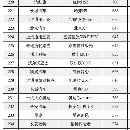
220
一汽红旗
红旗HS3
700
221
长城汽车
哈弗H5
688
222
上汽通用五菱
宝骏悦也Plus
675
223
北京汽车
北京X7
647
224
上汽通用五菱
五菱星光560 PHEV
647
225
奇瑞捷豹路虎
路虎揽胜极光
645
226
猛士科技
猛士M817
633
227
沃尔沃亚太
沃尔沃XC60
631
228
凯翼汽车
凯翼昆仑
626
229
上汽通用凯迪拉克
凯迪拉克XT4
616
230
长城汽车
坦克400
596
231
一汽大众奥迪
奥迪Q4 e-tron
586
232
长安汽车
长安X7 PLUS
579
233
星途
星途追风
577
234
长安福特
福特探险者
574