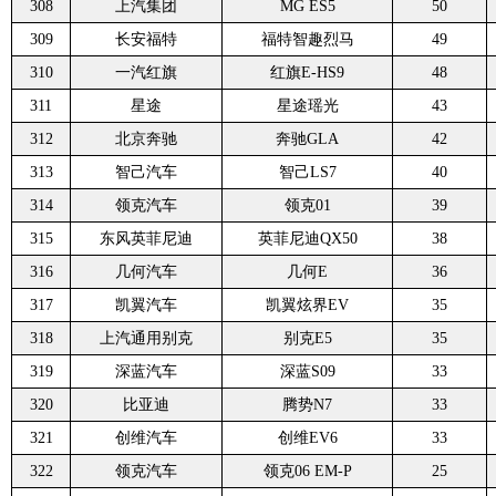
308
上汽集团
MG ES5
50
309
长安福特
福特智趣烈马
49
310
一汽红旗
红旗E-HS9
48
311
星途
星途瑶光
43
312
北京奔驰
奔驰GLA
42
313
智己汽车
智己LS7
40
314
领克汽车
领克01
39
315
东风英菲尼迪
英菲尼迪QX50
38
316
几何汽车
几何E
36
317
凯翼汽车
凯翼炫界EV
35
318
上汽通用别克
别克E5
35
319
深蓝汽车
深蓝S09
33
320
比亚迪
腾势N7
33
321
创维汽车
创维EV6
33
322
领克汽车
领克06 EM-P
25