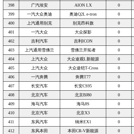
398
广汽埃安
AION LX
0
399
一汽大众奥迪
奥迪Q2L e-tron
0
400
上汽通用别克
别克昂科旗
0
401
一汽大众
大众探影
0
402
吉利汽车
吉利ICON
0
403
上汽通用雪佛兰
雪佛兰开拓者
0
404
上汽大众
大众途观L新能源
0
405
上汽大众
大众途铠T-Cross
0
406
一汽奔腾
奔腾T77
0
407
长安汽车
长安CS95
0
408
北京汽车
北京BJ80
0
409
海马汽车
海马8S
0
410
北京汽车
北京X3
0
411
东风汽车
纳米EX1
0
412
东风本田
本田CR-V新能源
0