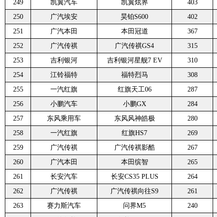
249
凯翼汽车
凯翼炫界
403
250
广汽埃安
昊铂S600
402
251
广汽本田
本田冠道
367
252
广汽传祺
广汽传祺GS4
315
253
吉利银河
吉利银河星舰7 EV
310
254
江铃福特
福特烈马
308
255
一汽红旗
红旗天工06
287
256
小鹏汽车
小鹏GX
284
257
东风乘用车
东风风神皓极
280
258
一汽红旗
红旗HS7
269
259
广汽传祺
广汽传祺影酷
267
260
广汽本田
本田缤智
265
261
长安汽车
长安CS35 PLUS
264
262
广汽传祺
广汽传祺向往S9
261
263
赛力斯汽车
问界M5
240