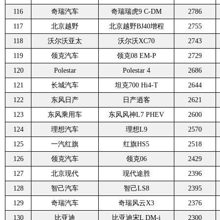
116
奇瑞汽车
奇瑞瑞虎9 C-DM
2786
117
北京越野
北京越野BJ40增程
2755
118
沃尔沃亚太
沃尔沃XC70
2743
119
领克汽车
领克08 EM-P
2729
120
Polestar
Polestar 4
2686
121
长城汽车
坦克700 Hi4-T
2644
122
东风日产
日产逍客
2621
123
东风乘用车
东风风神L7 PHEV
2600
124
理想汽车
理想L9
2570
125
一汽红旗
红旗HS5
2518
126
领克汽车
领克06
2429
127
北京现代
现代途胜
2396
128
智己汽车
智己LS8
2395
129
奇瑞汽车
奇瑞风云X3
2376
130
比亚迪
比亚迪宋L DM-i
2300