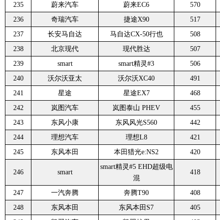
235
蔚来汽车
蔚来EC6
570
236
奇瑞汽车
捷途X90
517
237
长安马自达
马自达CX-50行也
508
238
北京现代
现代胜达
507
239
smart
smart精灵#3
506
240
沃尔沃亚太
沃尔沃XC40
491
241
星途
星途EX7
468
242
岚图汽车
岚图泰山 PHEV
455
243
东风小康
东风风光S560
442
244
理想汽车
理想L8
421
245
东风本田
本田猎光e:NS2
420
smart精灵#5 EHD超级电
246
smart
418
混
247
一汽奔腾
奔腾T90
408
248
东风本田
东风本田S7
405