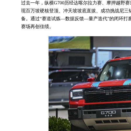
过去一年，纵横G700历经达喀尔拉力赛、摩押越野
现百万坡硬核登顶、冲天坡坡底直拔、成功挑战尼三
备。通过“赛道试炼—数据反馈—量产迭代”的闭环打
赛场再创佳绩。