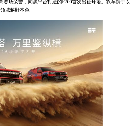
高赛场荣誉，同源平台打造的F700首次出征环塔。双车携手以
全领域越野本色。