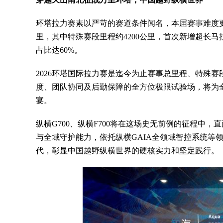
环塔拉力赛素以严苛的赛道条件闻名，本届赛事难度更是
里，其中特殊赛段里程约4200公里，首次新增超长
占比达60%。
2026环塔国际拉力赛是迄今为止赛事总里程、特殊
度、团队协同及后勤保障的全方位极限试验场，将为
宴。
纵横G700、纵横F700将在这场史无前例的征程中
与全域守护能力，依托纵横GAIA全领域智控系统等
代，彰显中国越野纵横世界的硬核实力和坚定践行。