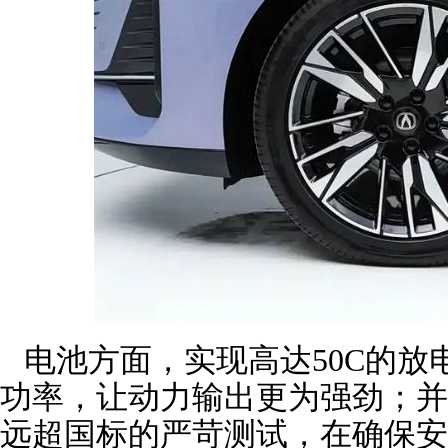
电池方面，实现高达50C的放电
功率，让动力输出更为强劲；并
远超国标的严苛测试，在确保安