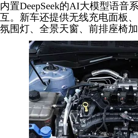
内置DeepSeek的AI大模型
互。新车还提供无线充电面板、8
氛围灯、全景天窗、前排座椅加