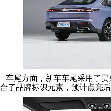
车尾方面，新车车尾采用了贯
合了品牌标识元素，预计点亮后