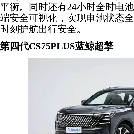
平衡。同时还有24小时全时电池
端安全可视化，实现电池状态全
时刻护航出行安全。
第四代CS75PLUS蓝鲸超擎