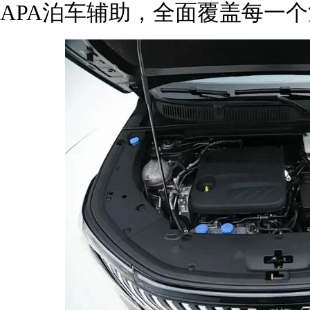
APA泊车辅助，全面覆盖每一