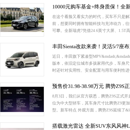
10000元购车基金+终身质保！
在这个看脸又看实力的时代，买车不只是解
前，想要同时拥有智能科技与充沛动力，往
可攀。全新瑞虎7凭借24.6英寸大屏、1.
丰田Sienta改款来袭！灵活5/7
近日，丰田旗下紧凑型MPV&mdash;&md
版本，依旧定位城市多孩家用代步，车身尺
时还针对实用性、安全配置与用车便利性进
预售价31.98-38.98万元 腾势Z9
8月3日，我们从官方获悉，腾势Z9S正式开启
位为中大型轿车，其车身尺寸比腾势Z9更
型。新车特点 外观方面，腾势Z9S延续了&ldq
搭载激光雷达 全新SUV东风风神L