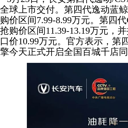
全球上市交付。第四代逸动蓝鲸
购价区间7.99-8.99万元。第四
抢购价区间11.39-13.19万
口价10.99万元。官方表示，第四
擎今天正式开启全国百城千店同