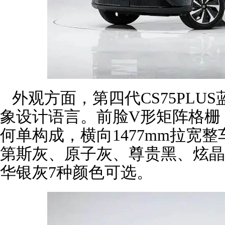
外观方面，第四代CS75PLU
象设计语言。前脸V形矩阵格栅，
何单构成，横向1477mm拉宽
第斯灰、原子灰、尊贵黑、炫晶
华银灰7种颜色可选。