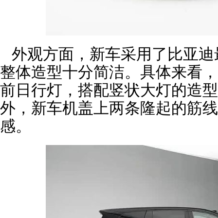
外观方面，新车采用了比亚迪
整体造型十分简洁。具体来看，
前日行灯，搭配竖状大灯的造型
外，新车机盖上两条隆起的筋线
感。