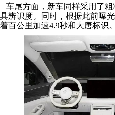
车尾方面，新车同样采用了粗
具辨识度。同时，根据此前曝光
着百公里加速4.9秒和大唐标识