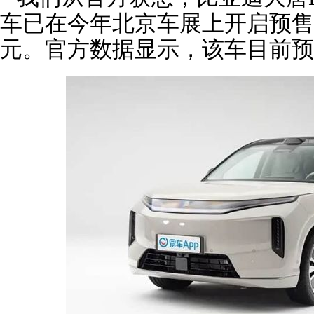
车已在今年北京车展上开启预售，
元。官方数据显示，该车目前预