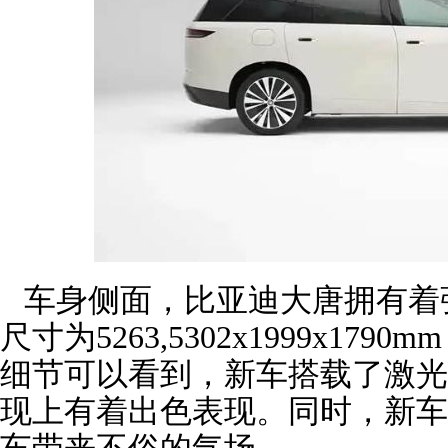
车身侧面，比亚迪大唐拥有着
尺寸为5263,5302x1999x179
细节可以看到，新车搭载了激光
现上有着出色表现。同时，新车