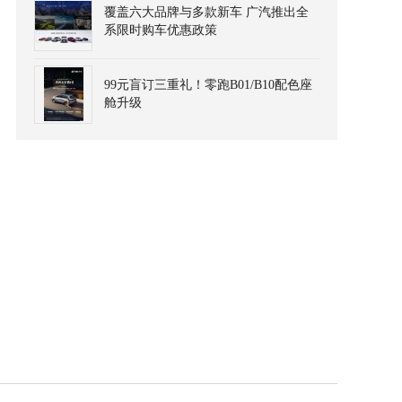
覆盖六大品牌与多款新车 广汽推出全
系限时购车优惠政策
99元盲订三重礼！零跑B01/B10配色座
舱升级