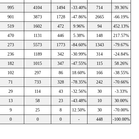
995
4104
1494
-33.40%
714
39.36%
901
3873
1728
-47.86%
2665
-66.19%
519
1602
472
9.96%
94
452.13%
470
1131
446
5.38%
148
217.57%
273
5573
1773
-84.60%
1343
-79.67%
236
1189
342
-30.99%
314
-24.84%
182
1015
347
-47.55%
115
58.26%
102
297
86
18.60%
166
-38.55%
71
733
328
-78.35%
242
-70.66%
29
114
43
-32.56%
30
-3.33%
13
58
23
-43.48%
10
30.00%
9
25
8
12.50%
30
-70.00%
0
0
0
-
448
-100.00%