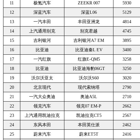
11
极氪汽车
ZEEKR 007
5930
12
深蓝汽车
深蓝L06
5129
13
一汽丰田
丰田亚洲龙
4814
14
上汽通用别克
别克君越
4745
15
吉利银河
吉利银河A7 EM
3895
16
比亚迪
比亚迪秦L EV
3400
17
一汽红旗
红旗E-QM5
3258
18
比亚迪
比亚迪海豹06GT
3250
19
沃尔沃亚太
沃尔沃S60
3020
20
北京现代
现代索纳塔
2790
21
一汽大众奥迪
奥迪A5L
2710
22
领克汽车
领克07 EM-P
2662
23
上汽通用凯迪拉克
凯迪拉克CT5
2567
24
东风本田
本田英仕派
2462
25
蔚来汽车
蔚来ET5T
2416