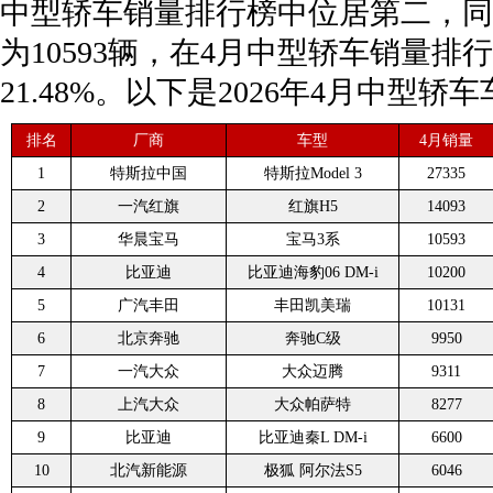
中型轿车销量排行榜中位居第二，同比
为10593辆，在4月中型轿车销量
21.48%。以下是2026年4月中型
排名
厂商
车型
4月销量
1
特斯拉中国
特斯拉Model 3
27335
2
一汽红旗
红旗H5
14093
3
华晨宝马
宝马3系
10593
4
比亚迪
比亚迪海豹06 DM-i
10200
5
广汽丰田
丰田凯美瑞
10131
6
北京奔驰
奔驰C级
9950
7
一汽大众
大众迈腾
9311
8
上汽大众
大众帕萨特
8277
9
比亚迪
比亚迪秦L DM-i
6600
10
北汽新能源
极狐 阿尔法S5
6046