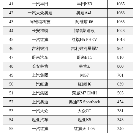
41
一汽丰田
丰田bZ3
1085
42
一汽大众奥迪
奥迪A4L
1083
43
阿维塔科技
阿维塔 06
1035
44
长安福特
福特蒙迪欧
1023
45
一汽红旗
红旗H5 PHEV
1013
46
吉利银河
吉利银河星耀7
964
47
蔚来汽车
蔚来ET5
810
48
长安林肯
林肯Z
800
49
上汽集团
MG7
701
50
一汽红旗
红旗H6
639
51
上汽集团
荣威M7 DMH
505
52
上汽奥迪
奥迪E5 Sportback
454
53
一汽大众
大众CC
381
54
起亚汽车
起亚K5
343
55
一汽红旗
红旗天工05
240