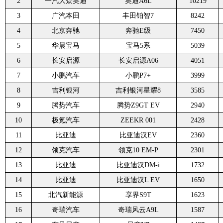
2
一汽大众奥迪
奥迪A6L
10219
3
广汽本田
丰田铂智7
8242
4
北京奔驰
奔驰E级
7450
5
华晨宝马
宝马5系
5039
6
长安启源
长安启源A06
4051
7
小鹏汽车
小鹏P7+
3999
8
吉利银河
吉利银河星耀8
3585
9
腾势汽车
腾势Z9GT EV
2940
10
极氪汽车
ZEEKR 001
2428
11
比亚迪
比亚迪汉EV
2360
12
领克汽车
领克10 EM-P
2301
13
比亚迪
比亚迪汉DM-i
1732
14
比亚迪
比亚迪汉L EV
1650
15
北汽新能源
享界S9T
1623
16
奇瑞汽车
奇瑞风云A9L
1587