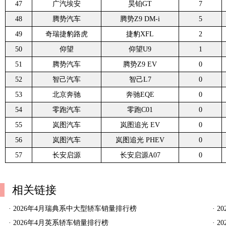
47
广汽埃安
昊铂GT
7
48
腾势汽车
腾势Z9 DM-i
5
49
奇瑞捷豹路虎
捷豹XFL
2
50
仰望
仰望U9
1
51
腾势汽车
腾势Z9 EV
0
52
智己汽车
智己L7
0
53
北京奔驰
奔驰EQE
0
54
零跑汽车
零跑C01
0
55
岚图汽车
岚图追光 EV
0
56
岚图汽车
岚图追光 PHEV
0
57
长安启源
长安启源A07
0
相关链接
·
2026年4月瑞典系中大型轿车销量排行榜
·
2
·
2026年4月英系轿车销量排行榜
·
2