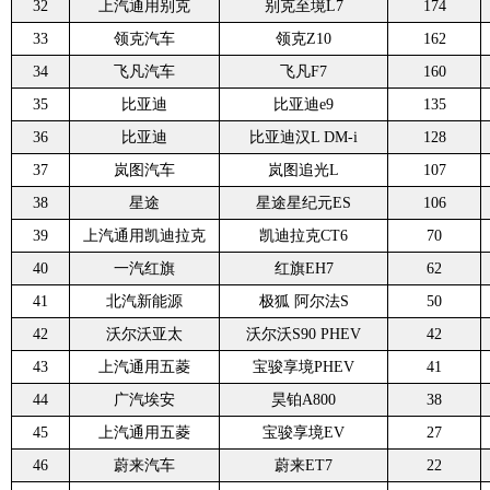
32
上汽通用别克
别克至境L7
174
33
领克汽车
领克Z10
162
34
飞凡汽车
飞凡F7
160
35
比亚迪
比亚迪e9
135
36
比亚迪
比亚迪汉L DM-i
128
37
岚图汽车
岚图追光L
107
38
星途
星途星纪元ES
106
39
上汽通用凯迪拉克
凯迪拉克CT6
70
40
一汽红旗
红旗EH7
62
41
北汽新能源
极狐 阿尔法S
50
42
沃尔沃亚太
沃尔沃S90 PHEV
42
43
上汽通用五菱
宝骏享境PHEV
41
44
广汽埃安
昊铂A800
38
45
上汽通用五菱
宝骏享境EV
27
46
蔚来汽车
蔚来ET7
22