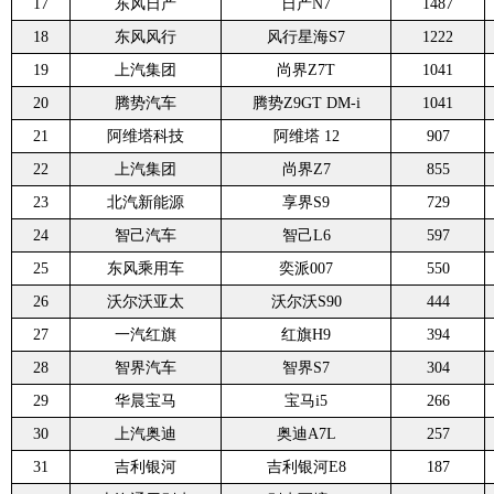
17
东风日产
日产N7
1487
18
东风风行
风行星海S7
1222
19
上汽集团
尚界Z7T
1041
20
腾势汽车
腾势Z9GT DM-i
1041
21
阿维塔科技
阿维塔 12
907
22
上汽集团
尚界Z7
855
23
北汽新能源
享界S9
729
24
智己汽车
智己L6
597
25
东风乘用车
奕派007
550
26
沃尔沃亚太
沃尔沃S90
444
27
一汽红旗
红旗H9
394
28
智界汽车
智界S7
304
29
华晨宝马
宝马i5
266
30
上汽奥迪
奥迪A7L
257
31
吉利银河
吉利银河E8
187