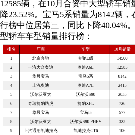
12585辆，在10月合资中大型轿
降23.52%。宝马5系销量为8142
行榜中位居第三，同比下降40.04%。
型轿车车型销量排行榜：
排名
厂商
车型
10月销量
1
北京奔驰
奔驰E级
14500
2
一汽大众奥迪
奥迪A6L
12585
3
华晨宝马
宝马5系
8142
4
上汽奥迪
奥迪A7L
2415
5
沃尔沃亚太
沃尔沃S90
2035
6
奇瑞捷豹路虎
捷豹XFL
726
7
华晨宝马
宝马i5
577
8
沃尔沃亚太
沃尔沃S90 PHEV
323
9
上汽通用凯迪拉克
凯迪拉克CT6
106